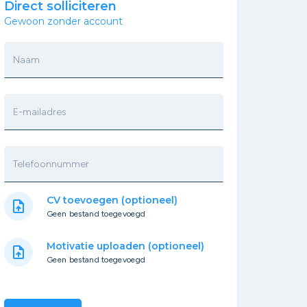
Direct solliciteren
Gewoon zonder account
Naam
E-mailadres
Telefoonnummer
CV toevoegen (optioneel)
upload_file
Geen bestand toegevoegd
Motivatie uploaden (optioneel)
upload_file
Geen bestand toegevoegd