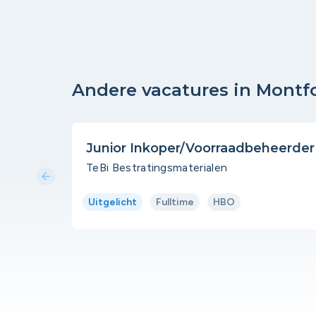
Andere vacatures in Montf
Junior Inkoper/Voorraadbeheerder
TeBi Bestratingsmaterialen
arrow_back
Uitgelicht
Fulltime
HBO