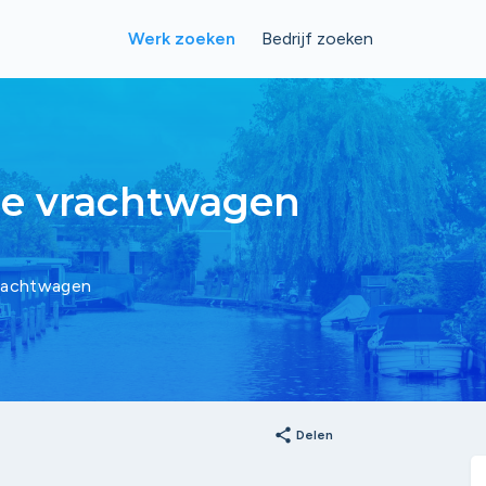
Werk zoeken
Bedrijf zoeken
de vrachtwagen
vrachtwagen
share
Delen