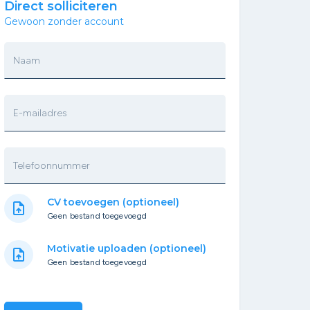
Direct solliciteren
Gewoon zonder account
Naam
E-mailadres
Telefoonnummer
CV toevoegen (optioneel)
upload_file
Geen bestand toegevoegd
Motivatie uploaden (optioneel)
upload_file
Geen bestand toegevoegd