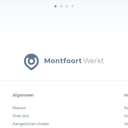
Montfoort
Werkt
Algemeen
V
Nieuws
A
Over ons
V
Aangesloten steden
Ve