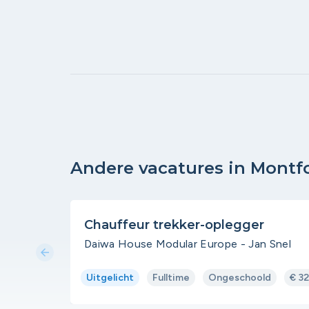
Andere vacatures in Montf
Chauffeur trekker-oplegger
Daiwa House Modular Europe - Jan Snel
arrow_back
Uitgelicht
Fulltime
Ongeschoold
€ 3