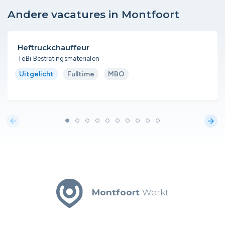
Andere vacatures in Montfoort
Heftruckchauffeur
TeBi Bestratingsmaterialen
Uitgelicht
Fulltime
MBO
arrow_back
arrow_forward
Montfoort
Werkt