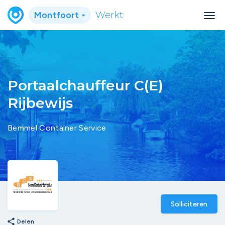
Montfoort
Werkt
Portaalchauffeur C(E)
Rijbewijs
Bemmel Container Service
Solliciteren
share
Delen