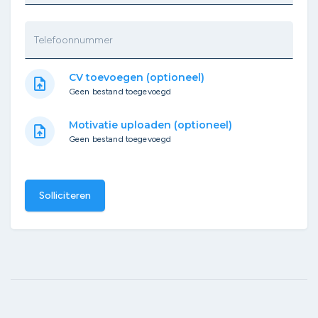
Telefoonnummer
CV toevoegen (optioneel)
upload_file
Geen bestand toegevoegd
Motivatie uploaden (optioneel)
upload_file
Geen bestand toegevoegd
Solliciteren