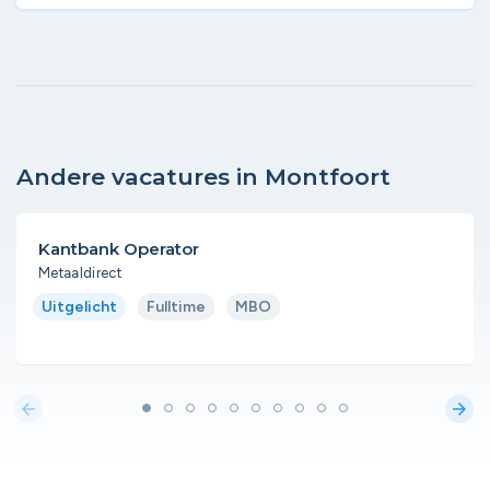
Andere vacatures in Montfoort
Kantbank Operator
Metaaldirect
Uitgelicht
Fulltime
MBO
arrow_back
arrow_forward