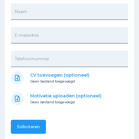
Naam
E-mailadres
Telefoonnummer
CV toevoegen (optioneel)
upload_file
Geen bestand toegevoegd
Motivatie uploaden (optioneel)
upload_file
Geen bestand toegevoegd
Solliciteren