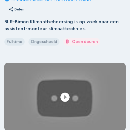
share
Delen
BLR-Bimon Klimaatbeheersing is op zoek naar een
assistent-monteur klimaattechniek.
Fulltime
Ongeschoold
Open deuren
play_circle_filled