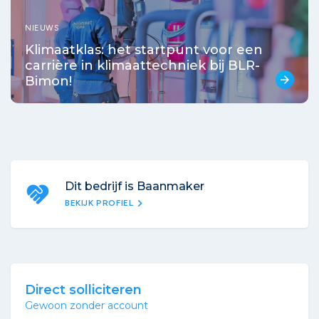
NIEUWS
Klimaatklas: het startpunt voor een
carrière in klimaattechniek bij BLR-
Bimon!
arrow_forward
Dit bedrijf is Baanmaker
chevron_right
BEKIJK PROFIEL
Direct solliciteren
Gewoon zonder account