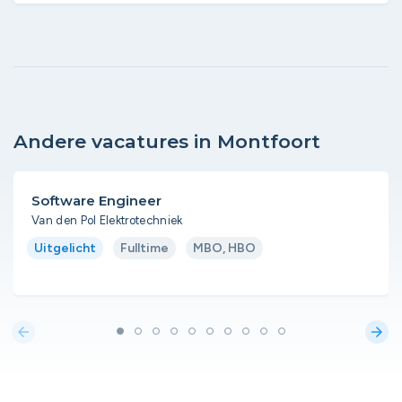
Andere vacatures in Montfoort
Software Engineer
Van den Pol Elektrotechniek
Uitgelicht
Fulltime
MBO, HBO
arrow_back
arrow_forward