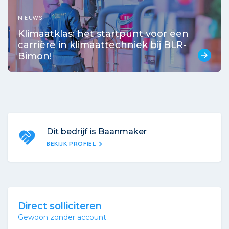
NIEUWS
Klimaatklas: het startpunt voor een
carrière in klimaattechniek bij BLR-
Bimon!
arrow_forward
Dit bedrijf is Baanmaker
chevron_right
BEKIJK PROFIEL
Direct solliciteren
Gewoon zonder account