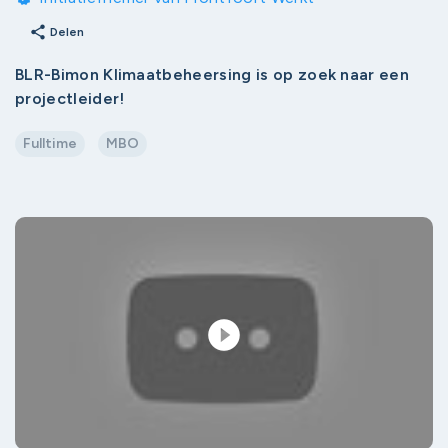
share
Delen
BLR-Bimon Klimaatbeheersing is op zoek naar een
projectleider!
Fulltime
MBO
play_circle_filled