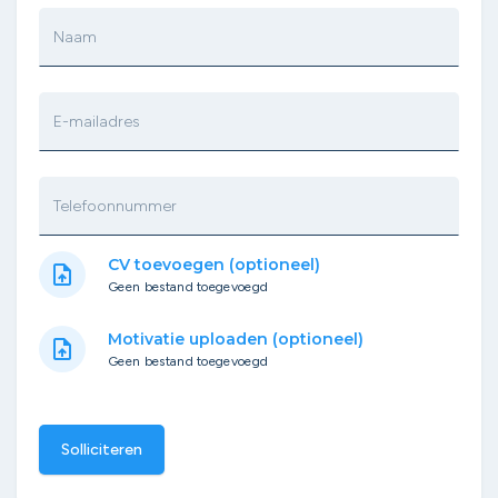
Naam
E-mailadres
Telefoonnummer
CV toevoegen (optioneel)
upload_file
Geen bestand toegevoegd
Motivatie uploaden (optioneel)
upload_file
Geen bestand toegevoegd
Solliciteren