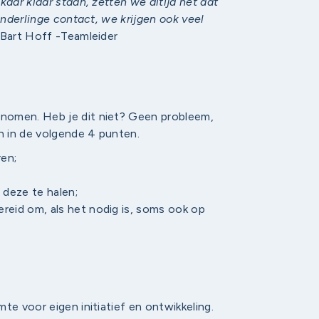
kaar klaar staan, zetten we altijd nét dat
onderlinge contact, we krijgen ook veel
 Bart Hoff -Teamleider
nomen. ​Heb je dit niet? Geen probleem,
en in de volgende 4 punten.
en;
 deze te halen;
bereid om, als het nodig is, soms ook op
te voor eigen initiatief en ontwikkeling.