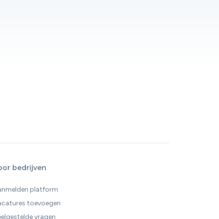
oor bedrijven
anmelden platform
acatures toevoegen
elgestelde vragen