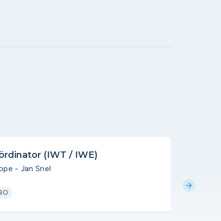
oördinator (IWT / IWE)
Medewe
pe - Jan Snel
Daiwa Ho
arrow_forward
BO
Uitgelich