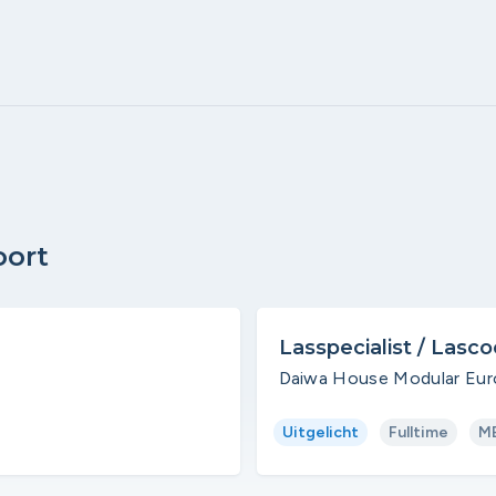
oort
Lasspecialist / Lasc
Daiwa House Modular Euro
Uitgelicht
Fulltime
M