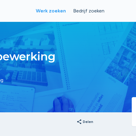
Werk zoeken
Bedrijf zoeken
bewerking
ng
share
Delen