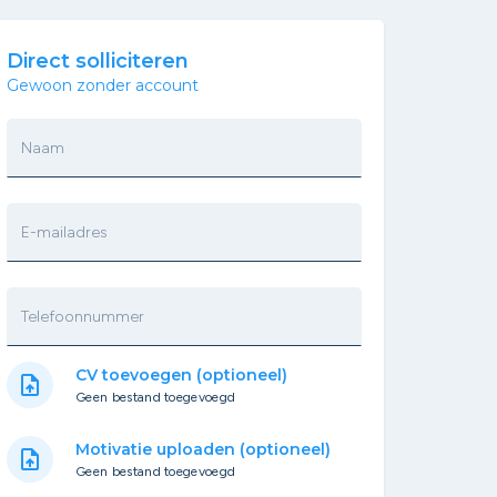
Direct solliciteren
Gewoon zonder account
Naam
E-mailadres
Telefoonnummer
CV toevoegen (optioneel)
upload_file
Geen bestand toegevoegd
Motivatie uploaden (optioneel)
upload_file
Geen bestand toegevoegd