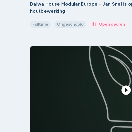
Daiwa House Modular Europe - Jan Snel is 
houtbewerking
Fulltime
Ongeschoold
Open deuren
play_circle_filled