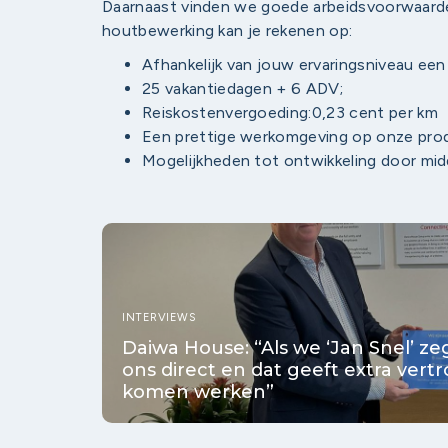
Daarnaast vinden we goede arbeidsvoorwaarden
houtbewerking kan je rekenen op:
Afhankelijk van jouw ervaringsniveau ee
25 vakantiedagen + 6 ADV;
Reiskostenvergoeding:0,23 cent per km
Een prettige werkomgeving op onze prod
Mogelijkheden tot ontwikkeling door midd
INTERVIEWS
Daiwa House: “Als we ‘Jan Snel’ 
ons direct en dat geeft extra vert
komen werken”