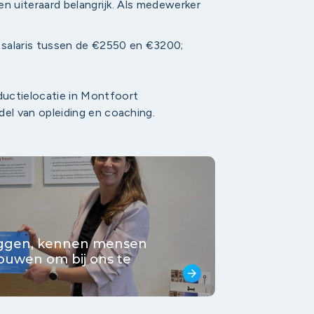
 uiteraard belangrijk. Als medewerker
n salaris tussen de €2550 en €3200;
uctielocatie in Montfoort
el van opleiding en coaching.
zeggen, kennen mensen
rouwen om bij ons te
arrow_forward