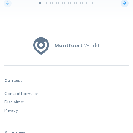
arrow_back
arrow_forward
Montfoort
Werkt
Contact
Contactformulier
Disclaimer
Privacy
Algemeen