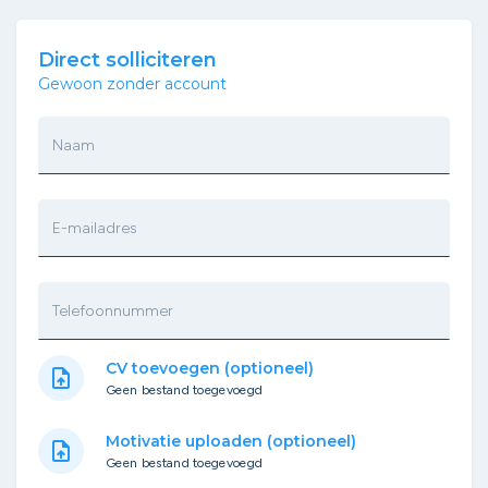
Direct solliciteren
Gewoon zonder account
Naam
E-mailadres
Telefoonnummer
CV toevoegen (optioneel)
upload_file
Geen bestand toegevoegd
Motivatie uploaden (optioneel)
upload_file
Geen bestand toegevoegd