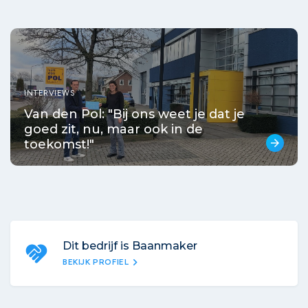
INTERVIEWS
Van den Pol: "Bij ons weet je dat je
goed zit, nu, maar ook in de
toekomst!"
arrow_forward
Dit bedrijf is Baanmaker
chevron_right
BEKIJK PROFIEL