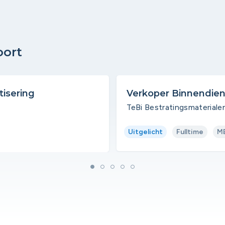
oort
tisering
Verkoper Binnendien
TeBi Bestratingsmateriale
Uitgelicht
Fulltime
M