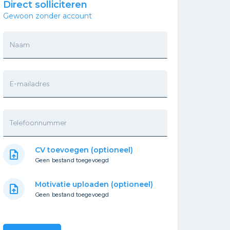
Direct solliciteren
Gewoon zonder account
Naam
E-mailadres
Telefoonnummer
CV toevoegen (optioneel)
upload_file
Geen bestand toegevoegd
Motivatie uploaden (optioneel)
upload_file
Geen bestand toegevoegd