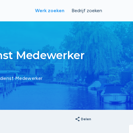
Werk zoeken
Bedrijf zoeken
enst Medewerker
ndienst Medewerker
share
Delen