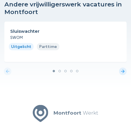
Andere vrijwilligerswerk vacatures in
Montfoort
Sluiswachter
SWOM
Uitgelicht
Parttime
arrow_back
arrow_forward
Montfoort
Werkt