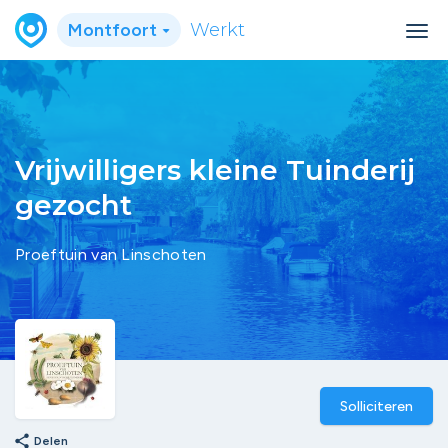
Montfoort
Werkt
Vrijwilligers kleine Tuinderij
gezocht
Proeftuin van Linschoten
Solliciteren
share
Delen