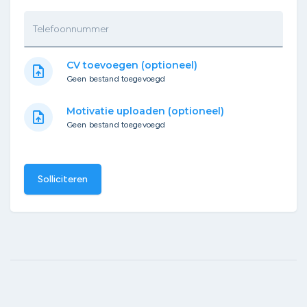
Telefoonnummer
CV toevoegen (optioneel)
upload_file
Geen bestand toegevoegd
Motivatie uploaden (optioneel)
upload_file
Geen bestand toegevoegd
Solliciteren