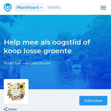
Montfoort
Werkt
Help mee als oogstlid of
koop losse groente
Proeftuin van Linschoten
Solliciteren
share
Delen