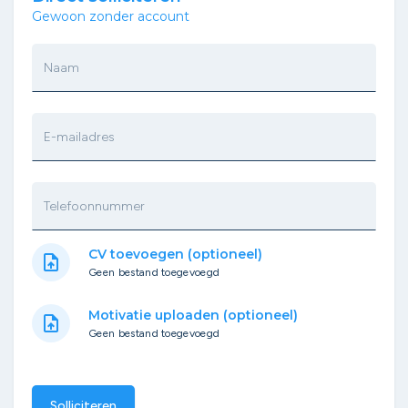
Gewoon zonder account
Naam
E-mailadres
Telefoonnummer
CV toevoegen (optioneel)
upload_file
Geen bestand toegevoegd
Motivatie uploaden (optioneel)
upload_file
Geen bestand toegevoegd
Solliciteren