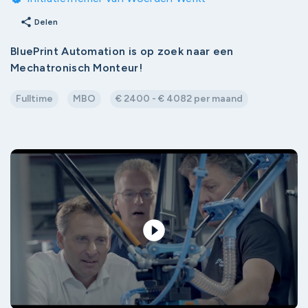
share
Delen
BluePrint Automation is op zoek naar een
Mechatronisch Monteur!
Fulltime
MBO
€ 2400 - € 4082 per maand
play_circle_filled