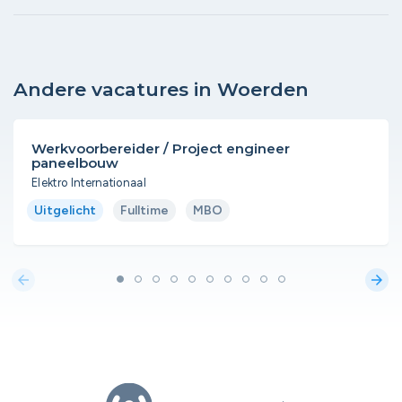
Andere vacatures in Woerden
Werkvoorbereider / Project engineer
paneelbouw
Elektro Internationaal
Uitgelicht
Fulltime
MBO
arrow_back
arrow_forward