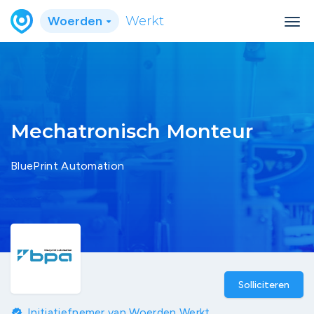
Woerden
Werkt
Mechatronisch Monteur
BluePrint Automation
Solliciteren
Initiatiefnemer van Woerden Werkt
verified