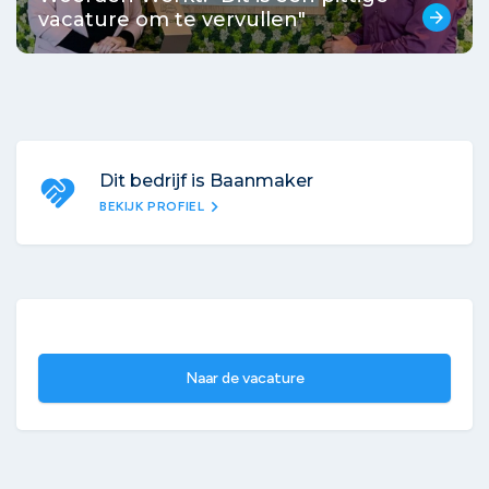
vacature om te vervullen"
arrow_forward
Dit bedrijf is Baanmaker
chevron_right
BEKIJK PROFIEL
Naar de vacature