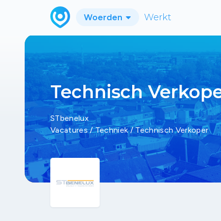
Woerden
Werkt
Technisch Verkope
STbenelux
Vacatures
/
Techniek
/
Technisch Verkoper