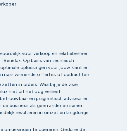
erkoper
oordelijk voor verkoop en relatiebeheer
STBenelux. Op basis van technisch
je optimale oplossingen voor jouw klant en
len naar winnende offertes of opdrachten
zetten in orders. Waarbij je de visie,
lux niet uit het oog verliest.
 betrouwbaar en pragmatisch adviseur en
van de business als geen ander en samen
indelijk resulteren in omzet en langdurige
che omgevingen te opereren. Gedurende