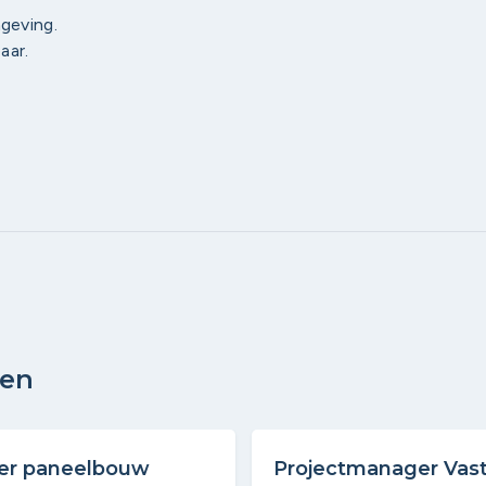
geving.
aar.
den
eer paneelbouw
Projectmanager Va