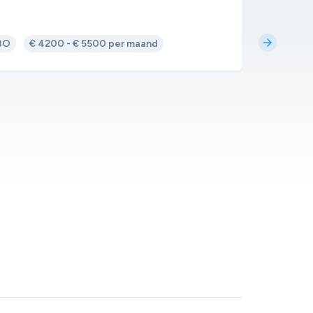
Elektro I
arrow_forward
BO
€ 4200 - € 5500 per maand
Uitgelich