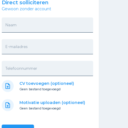
Direct solliciteren
Gewoon zonder account
Naam
E-mailadres
Telefoonnummer
CV toevoegen (optioneel)
upload_file
Geen bestand toegevoegd
Motivatie uploaden (optioneel)
upload_file
Geen bestand toegevoegd