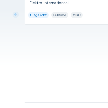
Elektro Internationaal
arrow_back
Uitgelicht
Fulltime
MBO