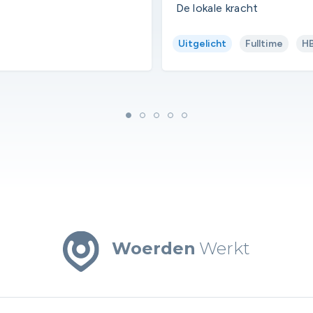
De lokale kracht
Uitgelicht
Fulltime
H
Woerden
Werkt