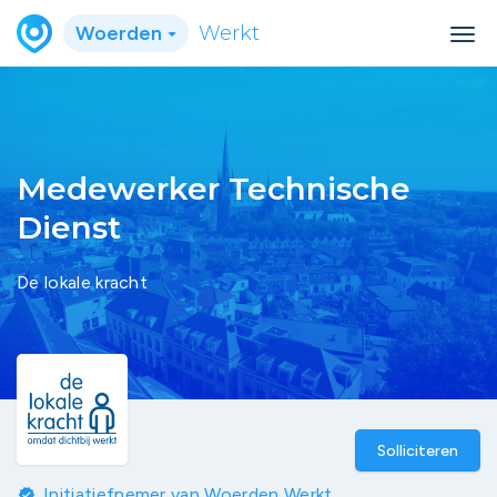
Woerden
Werkt
Medewerker Technische
Dienst
De lokale kracht
Solliciteren
Initiatiefnemer van Woerden Werkt
verified