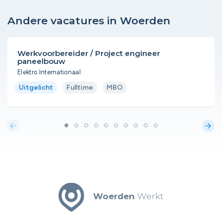
Andere vacatures in Woerden
Werkvoorbereider / Project engineer
paneelbouw
Elektro Internationaal
Uitgelicht
Fulltime
MBO
arrow_back
arrow_forward
Woerden
Werkt