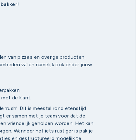
abakker!
den van pizza’s en overige producten,
aamheden vallen namelijk ook onder jouw
verpakken.
met de klant.
 ‘rush’. Dit is meestal rond etenstijd.
rgt er samen met je team voor dat de
l en vriendelijk geholpen worden. Het kan
gen. Wanneer het iets rustiger is pak je
etjes en gestructureerd mogelijk te