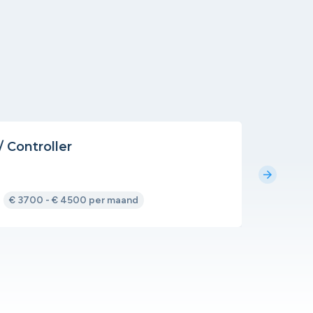
 Controller
Medewe
Proeflok
arrow_forward
€ 3700 - € 4500 per maand
Open 