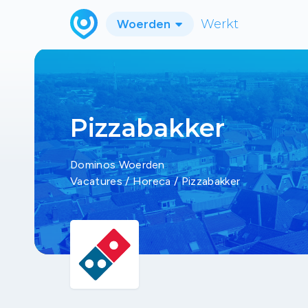
Woerden
Werkt
Pizzabakker
Dominos Woerden
Vacatures
/
Horeca
/
Pizzabakker