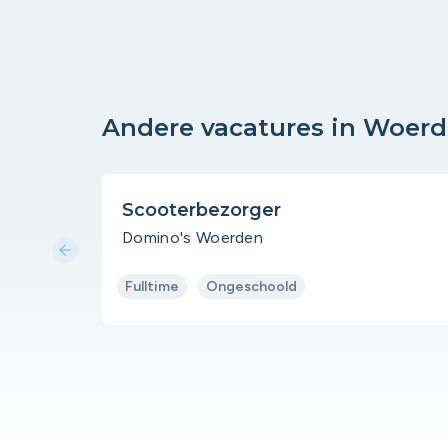
Andere vacatures in Woer
Scooterbezorger
Domino's Woerden
arrow_back
Fulltime
Ongeschoold