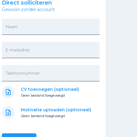
Direct solliciteren
Gewoon zonder account
Naam
E-mailadres
Telefoonnummer
CV toevoegen (optioneel)
upload_file
Geen bestand toegevoegd
Motivatie uploaden (optioneel)
upload_file
Geen bestand toegevoegd