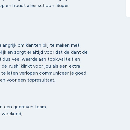
op en houdt alles schoon. Super
belangrijk om klanten blij te maken met
ijk en zorgt er altijd voor dat de klant de
t dus veel waarde aan topkwaliteit en
e ‘rush’ klinkt voor jou als een extra
el te laten verlopen communiceer je goed
men voor een topresultaat.
 in een gedreven team;
et weekend;