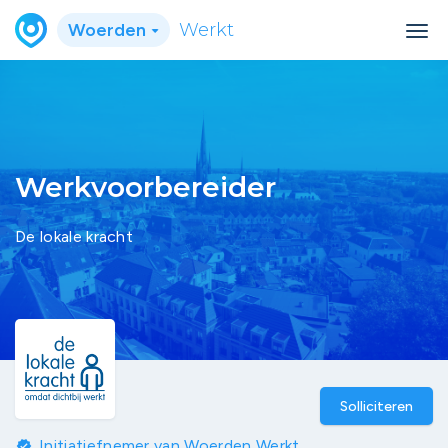
Woerden
Werkt
Werkvoorbereider
De lokale kracht
Solliciteren
Initiatiefnemer van Woerden Werkt
verified