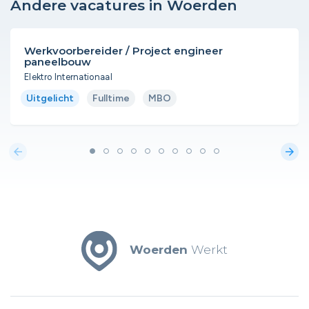
Andere vacatures in Woerden
Werkvoorbereider / Project engineer
paneelbouw
Elektro Internationaal
Uitgelicht
Fulltime
MBO
arrow_back
arrow_forward
Woerden
Werkt