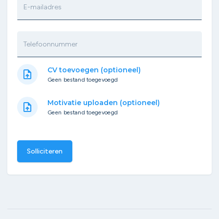
E-mailadres
Telefoonnummer
CV toevoegen (optioneel)
upload_file
Geen bestand toegevoegd
Motivatie uploaden (optioneel)
upload_file
Geen bestand toegevoegd
Solliciteren