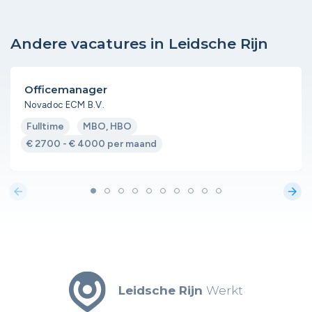
Andere vacatures in Leidsche Rijn
Officemanager
Novadoc ECM B.V.
Fulltime
MBO, HBO
€ 2700 - € 4000 per maand
arrow_back
arrow_forward
Leidsche Rijn
Werkt