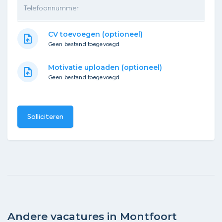
Telefoonnummer
CV toevoegen (optioneel)
upload_file
Geen bestand toegevoegd
Motivatie uploaden (optioneel)
upload_file
Geen bestand toegevoegd
Solliciteren
Andere vacatures in Montfoort