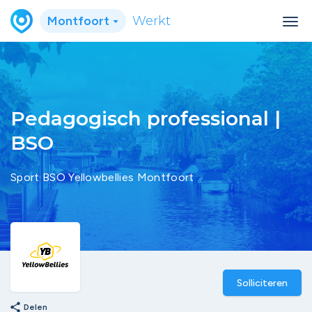
Montfoort
Werkt
Pedagogisch professional |
BSO
Sport BSO Yellowbellies Montfoort
Solliciteren
share
Delen