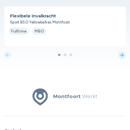
Flexibele invalkracht
Sport BSO Yellowbellies Montfoort
Fulltime
MBO
arrow_back
arrow_forward
Montfoort
Werkt