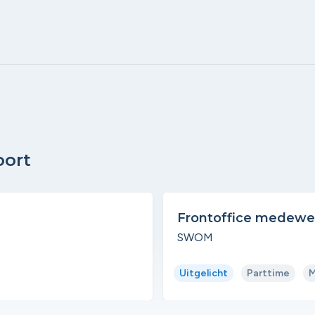
oort
Frontoffice medew
SWOM
Uitgelicht
Parttime