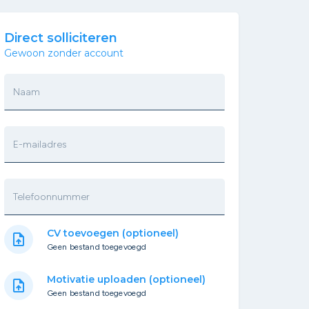
Direct solliciteren
Gewoon zonder account
Naam
E-mailadres
Telefoonnummer
CV toevoegen (optioneel)
upload_file
Geen bestand toegevoegd
Motivatie uploaden (optioneel)
upload_file
Geen bestand toegevoegd