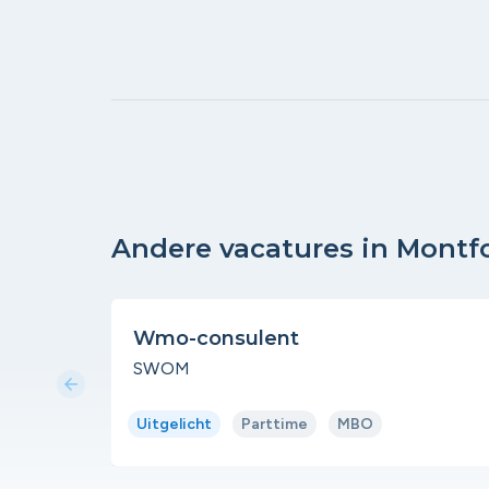
Andere vacatures in Montf
Wmo-consulent
SWOM
arrow_back
Uitgelicht
Parttime
MBO