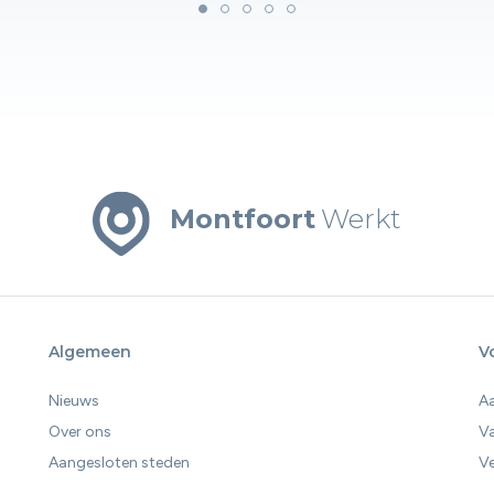
Montfoort
Werkt
Algemeen
V
Nieuws
A
Over ons
V
Aangesloten steden
Ve