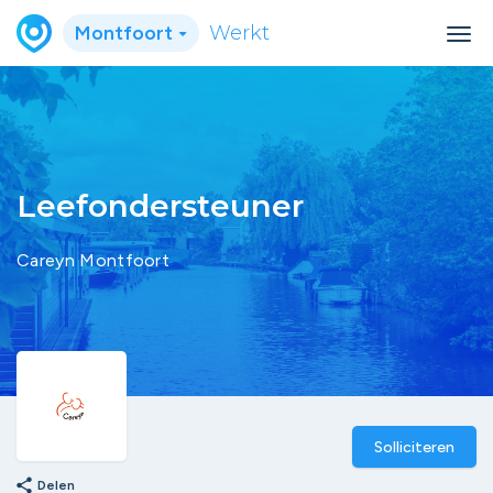
Montfoort
Werkt
Leefondersteuner
Careyn Montfoort
Solliciteren
share
Delen