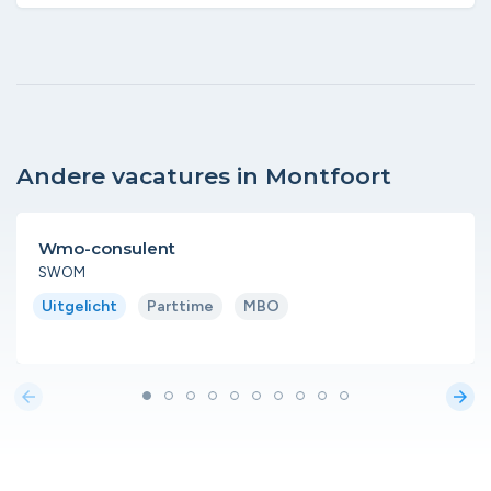
Andere vacatures in Montfoort
Wmo-consulent
SWOM
Uitgelicht
Parttime
MBO
arrow_back
arrow_forward