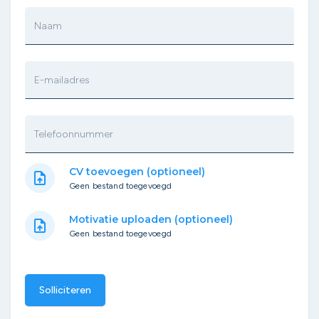
Naam
E-mailadres
Telefoonnummer
CV toevoegen (optioneel)
upload_file
Geen bestand toegevoegd
Motivatie uploaden (optioneel)
upload_file
Geen bestand toegevoegd
Solliciteren