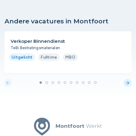
Andere vacatures in Montfoort
Verkoper Binnendienst
TeBi Bestratingsmaterialen
Uitgelicht
Fulltime
MBO
arrow_back
arrow_forward
Montfoort
Werkt