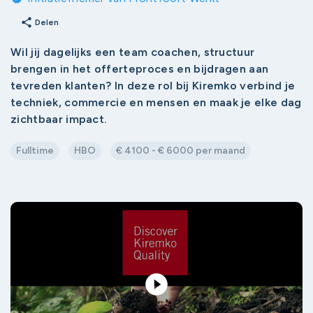
share
Delen
Wil jij dagelijks een team coachen, structuur
brengen in het offerteproces en bijdragen aan
tevreden klanten? In deze rol bij Kiremko verbind je
techniek, commercie en mensen en maak je elke dag
zichtbaar impact.
Fulltime
HBO
€ 4100 - € 6000 per maand
play_circle_filled