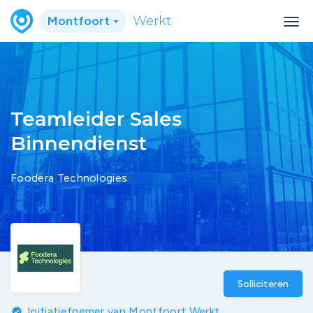
Montfoort
Werkt
Teamleider Sales
Binnendienst
Foodera Technologies
Solliciteren
Initiatiefnemer van Montfoort Werkt
verified