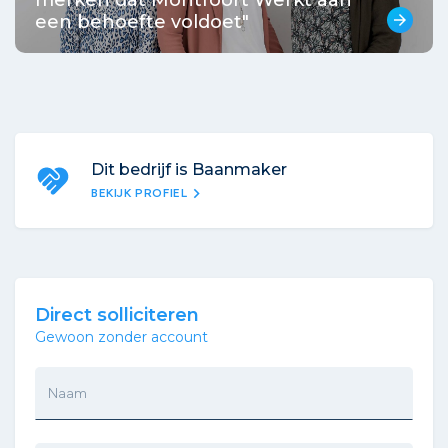
een behoefte voldoet"
arrow_forward
Dit bedrijf is Baanmaker
chevron_right
BEKIJK PROFIEL
Direct solliciteren
Gewoon zonder account
Naam