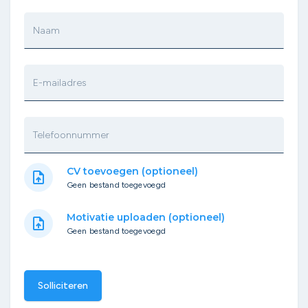
Naam
E-mailadres
Telefoonnummer
CV toevoegen (optioneel)
upload_file
Geen bestand toegevoegd
Motivatie uploaden (optioneel)
upload_file
Geen bestand toegevoegd
Solliciteren