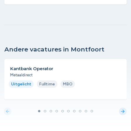
Andere vacatures in Montfoort
Kantbank Operator
Metaaldirect
Uitgelicht
Fulltime
MBO
arrow_back
arrow_forward