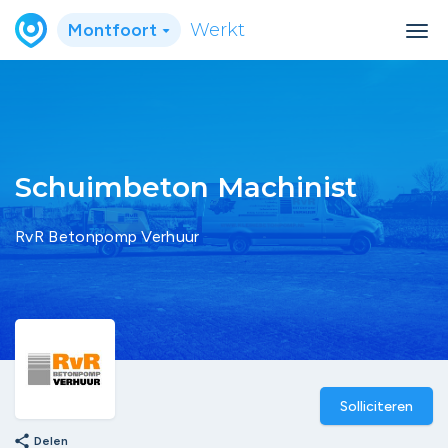
Montfoort
Werkt
Schuimbeton Machinist
RvR Betonpomp Verhuur
Solliciteren
share
Delen